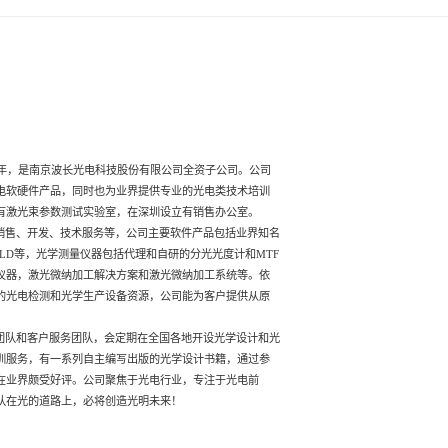
年，是南京波长光电科技股份有限公司全资子公司。公司
电软硬件产品，同时也为业界提供专业的光电类技术培训
有激光束参数测试实验室，在深圳设立有销售办公室。
售、开发、技术服务等，公司主要软件产品包括业界知名
TFCalc、ASLD等，光学测量仪器包括代理和自研的分光光度计和MTF
仪器，激光微纳加工解决方案和激光微纳加工系统等。依
的光电检测和光学生产设备资源，公司能为客户提供从原
。
队和客户服务团队，会定期在全国各地开设光学设计和光
训服务，有一系列自主编写出版的光学设计书籍，通过参
在业界颇受好评。公司聚焦于光电行业，专注于光电前
队在光的道路上，必将创造光明未来！