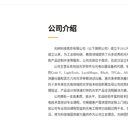
公司介绍
光研科技南京有限公司（以下简称公司）成立于2012
成立以来，为工业和科研、教育领域提供了众多优秀的光
和产品定制开发等服务，公司总部位于南京，在武汉设立
公司主营业务包括光学软件与光电仪器设备的代理、销
的Code V、LightTools、LucidShape、RSoft、
测量仪器和其它几何光学参数测试仪器、激光束参数测量
托十多年来在光电领域的光学技术经验积累及母公司优势
理验证、产品设计到快速打样的光学产品全流程解决方案
公司拥有一支高素质、高水平、实战经验丰富的技术团
电技术类培训专业课程，可根据客户需求提供定制上门培
加公司专业培训课程受益的光电工程师已经超过两千名，
沿，将为科技强国贡献力量的作为公司立足理念，光研团