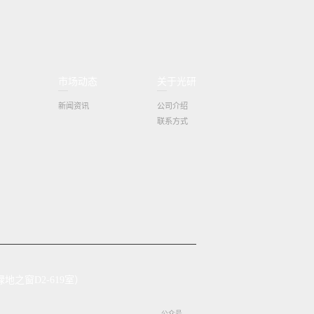
市场动态
关于光研
新闻资讯
公司介绍
联系方式
地之窗D2-619室）
公众号