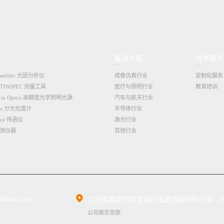
解决方案
技术服务
Beamfiler 光斑分析仪
成像仿真行业
定制化服务
OPTINSPEC 测量工具
医疗与照明行业
教育培训
ons in Optics 高精度光学照明光源
汽车与航天行业
tics 分光光度计
半导体行业
ence 传函仪
激光行业
测仪器
其他行业
labsci.com
江苏省南京市雨花台区玉盘西街8号619室（绿
公司南京总部