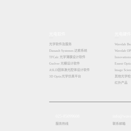
光电软件
光电硬件
光学软件及服务
Wavelab 
Dassault Systemes 达索系统
Wavelab 
TFCalc 光学薄膜设计软件
Innovati
Gsolver 光栅设计软件
Essent Op
ASLD固体激光腔体设计软件
lmage Sci
3D Optix光学仿真平台
其他光学检
红外产品
025-85099608
info@wave
服务热线
联系邮箱