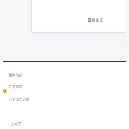
查看更多
025-85099608
服务热线
info@wavelabsci.com
联系邮箱
江苏省南京市雨花台区玉盘西街8号619室（绿地之窗D2-619室）
公司南京总部
公众号