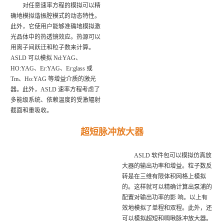
对任意速率方程的模拟可以精
确地模拟谐振腔模式的动态特性。
此外，它使用户能够准确地模拟激
光品体中的热透镜效应。热源可以
用离子间跃迁和粒子数来计算。
ASLD 可以模拟 Nd:YAG、
HO:YAG、Er:YAG、Er:glass 或
Tm、Ho:YAG 等增益介质的激光
器。此外，ASLD 速率方程考虑了
多能级系统、依赖温度的受激辐射
截面和重吸收。
超短脉冲放大器
ASLD 软件包可以模拟仿真放
大器的输出功率和增益。粒子数反
转是在三维有限体积网格上模拟
的。这样就可以精确计算出泵浦的
配置对输出功率的影 响。以上有
效地模拟了单程和双程。此外，还
可以模拟超短和啁啾脉冲放大器。