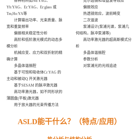
各种材料如Nd:YAG、
克尔透镜和增益波导效应
Yb:YAG、Er:YAG、Er:glass 或
偏振效应
Tm,Ho:YA等
热透镜效应，波前畸变
计算输出功率、光束质量、脉
二次谐波
宽和重复频率
泵浦设计(泵浦光谱，泵浦几
偏振相关稳定性分析
何结构，脉冲泵浦等)
高阶和低阶激光模式的动态多
高功率激光器的超高斯模式分
模分析
析
机械应变、应力和双折射的精
多晶体谐振腔
确计算
参数分析
多晶体谐振腔
对泵浦光的光线追迹
基于可饱和吸收体Cr:YAG 的
主动和被动Q 开关激光器
基于SESAM 的脉冲激光器
高功率激光器，如不同形状的
薄圆盘(平板)激光器
用于放大器的光束传播方法
ASLD能干什么？（特点/应用
）