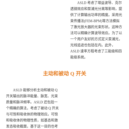
ASLD 考虑了增益波导、克尔
透镜效应和泵浦光分离等影响，提
供了计算输出功率的精度。采用光
束传播法(FEM-BPM)等方法模拟
了激光放大器的光束形状。这种方
法可以精确计算波导效应。为了以
一个用户友好的方式定义泵浦光，
光线追迹也包括在内。此外，
ASLD 速率方程考虑了三能级和四
能级系统。
主动和被动 Q 开关
ASLD 能够分析主动和被动 Q
开关输出的脉冲能量、脉宽、光束
质量和脉冲频率。
ASLD 还包括一
个精确的算法，考虑了被动 Q 开关
与可饱和吸收体的物理效应。可饱
和吸收体的物理性质，如基态和激
发态吸收截面，基于这一目的也考