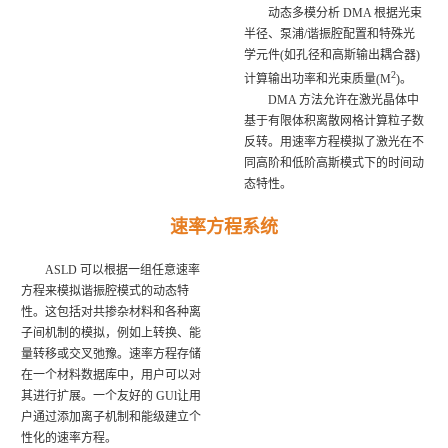
动态多模分析 DMA 根据光束
半径、泵浦/谐振腔配置和特殊光
学元件(如孔径和高斯输出耦合器)
2
计算输出功率和光束质量(M
)。
DMA 方法允许在激光晶体中
基于有限体积离散网格计算粒子数
反转。用速率方程模拟了激光在不
同高阶和低阶高斯模式下的时间动
态特性。
速率方程系统
ASLD 可以根据一组任意速率
方程来模拟谐振腔模式的动态特
性。这包括对共掺杂材料和各种离
子间机制的模拟，例如上转换、能
量转移或交叉弛豫。速率方程存储
在一个材料数据库中，用户可以对
其进行扩展。一个友好的 GUl让用
户通过添加离子机制和能级建立个
性化的速率方程。